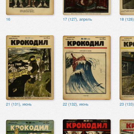
16
17 (127), апрель
18 (128)
21 (131), июнь
22 (132), июнь
23 (133