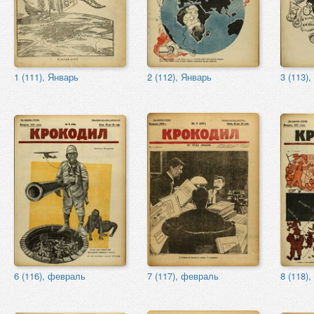
1 (111), Январь
2 (112), Январь
3 (113),
6 (116), февраль
7 (117), февраль
8 (118)