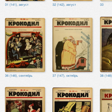
31 (141), август
32 (142), август
33
36 (146), сентябрь
37 (147), октябрь
38 (148)