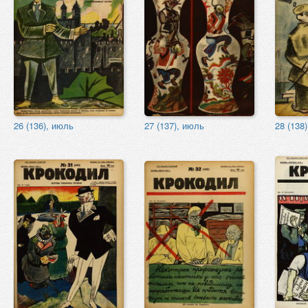
26 (136), июль
27 (137), июль
28 (138