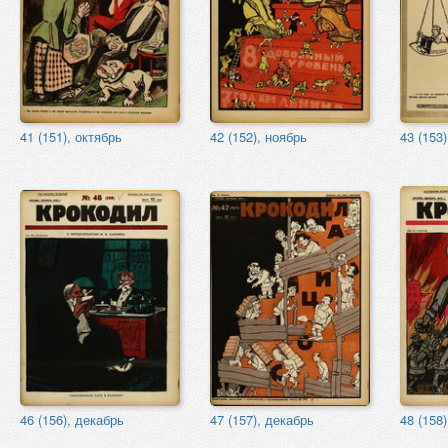
41 (151), октябрь
42 (152), ноябрь
43 (153
46 (156), декабрь
47 (157), декабрь
48 (158