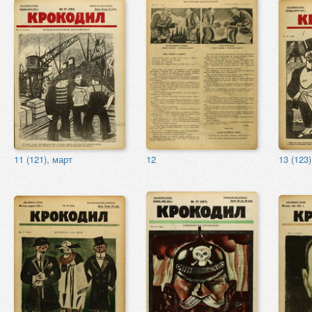
11 (121), март
12
13 (123