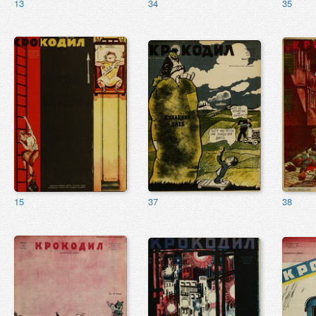
13
34
35
15
37
38