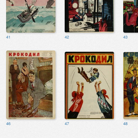
41
42
43
46
47
48