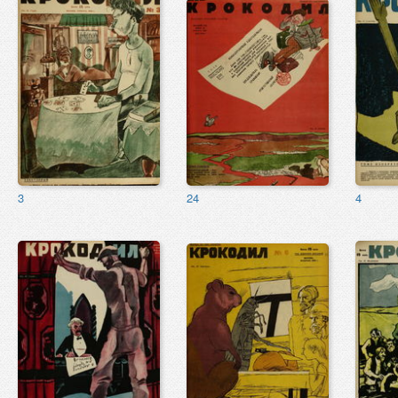
3
24
4